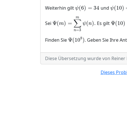
(
6
)
=
34
(
10
)
Weiterhin gilt
und
ψ
(
6
)
=
34
ψ
(
10
)
=
9
ψ
ψ
m
∑
Ψ
(
)
=
(
)
.
Ψ
(
10
)
Sei
Es gilt
Ψ
(
m
)
=
∑
n
=
3
m
ψ
(
n
)
.
Ψ
(
10
)
=
m
ψ
n
=
3
n
8
Ψ
(
10
)
Finden Sie
. Geben Sie Ihre A
Ψ
(
10
8
)
Diese Übersetzung wurde von Reiner Ma
Dieses Probl