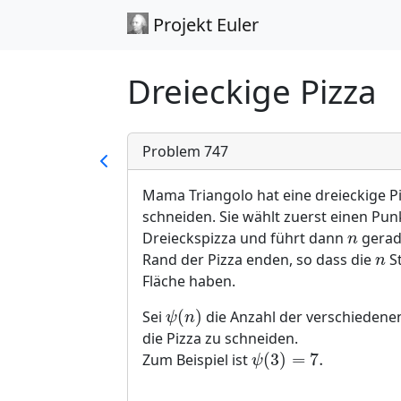
Projekt Euler
Dreieckige Pizza
Problem 747
Mama Triangolo hat eine dreieckige Piz
schneiden. Sie wählt zuerst einen Pu
Dreieckspizza und führt dann
gerade
n
n
Rand der Pizza enden, so dass die
St
n
n
Fläche haben.
(
)
Sei
die Anzahl der verschiedene
ψ
(
n
)
ψ
n
die Pizza zu schneiden.
(
3
)
=
7.
Zum Beispiel ist
ψ
(
3
)
=
7.
ψ