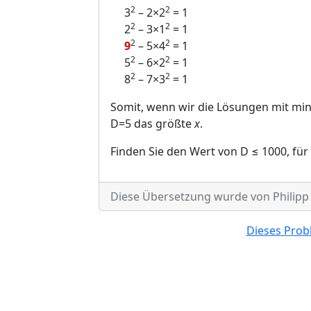
2
2
3
– 2×2
= 1
2
2
2
– 3×1
= 1
2
2
9
– 5×4
= 1
2
2
5
– 6×2
= 1
2
2
8
– 7×3
= 1
Somit, wenn wir die Lösungen mit m
D=5 das größte
x
.
Finden Sie den Wert von D ≤ 1000, fü
Diese Übersetzung wurde von Philipp F
Dieses Probl