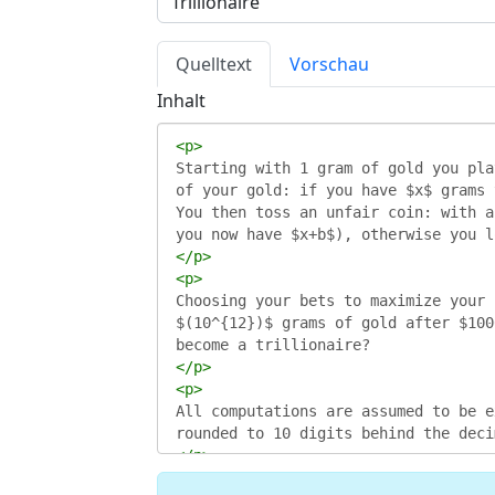
Quelltext
Vorschau
Inhalt
<
p
>
Starting with 1 gram of gold you pla
of your gold: if you have $x$ grams 
You then toss an unfair coin: with a
you now have $x+b$), otherwise you l
</
p
>
<
p
>
Choosing your bets to maximize your 
$(10^{12})$ grams of gold after $100
become a trillionaire?
</
p
>
<
p
>
All computations are assumed to be e
rounded to 10 digits behind the deci
</
p
>