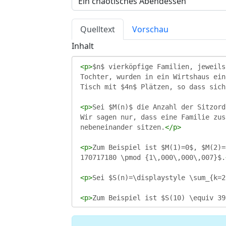
Quelltext
Vorschau
Inhalt
<
p
>
$n$ vierköpfige Familien, jeweils
Tochter, wurden in ein Wirtshaus ein
Tisch mit $4n$ Plätzen, so dass sich
<
p
>
Sei $M(n)$ die Anzahl der Sitzord
Wir sagen nur, dass eine Familie zus
nebeneinander sitzen.
</
p
>
<
p
>
Zum Beispiel ist $M(1)=0$, $M(2)=
170717180 \pmod {1\,000\,000\,007}$.
<
p
>
Sei $S(n)=\displaystyle \sum_{k=2
<
p
>
Zum Beispiel ist $S(10) \equiv 39
<
p
>
Bestimmen Sie $S(2021)$. Geben Si