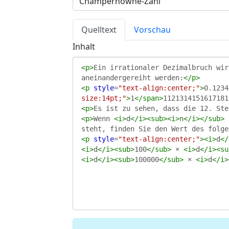
Quelltext
Vorschau
Inhalt
<
p
>
Ein irrationaler Dezimalbruch wir
aneinandergereiht werden:
</
p
>
<
p
style
=
"text-align:center;"
>
0.1234
size:14pt;"
>
1
</
span
>
1121314151617181
<
p
>
Es ist zu sehen, dass die 12. Ste
<
p
>
Wenn 
<
i
>
d
</
i
><
sub
><
i
>
n
</
i
></
sub
>
 
steht, finden Sie den Wert des folge
<
p
style
=
"text-align:center;"
><
i
>
d
</
<
i
>
d
</
i
><
sub
>
100
</
sub
>
 × 
<
i
>
d
</
i
><
su
<
i
>
d
</
i
><
sub
>
100000
</
sub
>
 × 
<
i
>
d
</
i
>